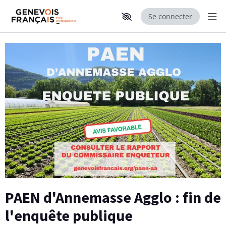
Se connecter
Aff
Aller au contenu principal
Paramètres d'accessibilité
PAEN d'Annemasse Agglo : fin de
l'enquête publique